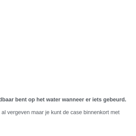
euws
Vereniging
Leden
Weer
ndbaar bent op het water wanneer er iets gebeurd.
n al vergeven maar je kunt de case binnenkort met