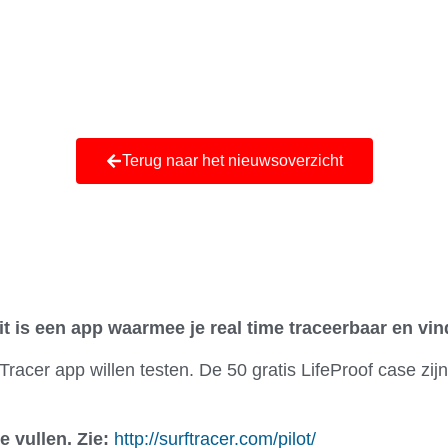
Ni
Terug naar het nieuwsoverzicht
it is een app waarmee je real time traceerbaar en vi
acer app willen testen. De 50 gratis LifeProof case zij
 vullen. Zie:
http://surftracer.com/pilot/