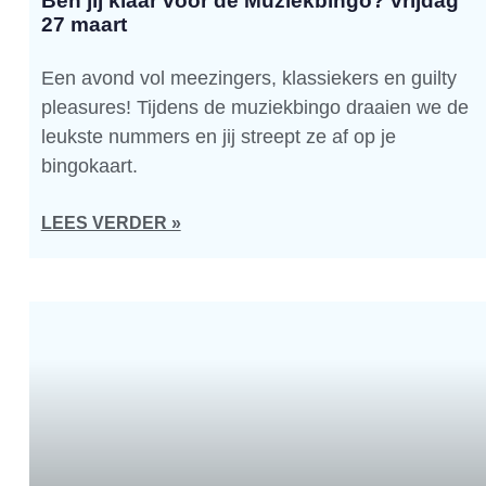
Ben jij klaar voor de Muziekbingo? vrijdag
27 maart
Een avond vol meezingers, klassiekers en guilty
pleasures! Tijdens de muziekbingo draaien we de
leukste nummers en jij streept ze af op je
bingokaart.
LEES VERDER »