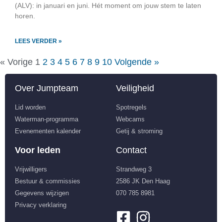
(ALV): in januari en juni. Hét moment om jouw stem te laten
horen.
LEES VERDER »
« Vorige
1
2
3
4
5
6
7
8
9
10
Volgende »
Over Jumpteam
Veiligheid
Lid worden
Spotregels
Waterman-programma
Webcams
Evenementen kalender
Getij & stroming
Voor leden
Contact
Vrijwilligers
Strandweg 3
Bestuur & commissies
2586 JK Den Haag
Gegevens wijzigen
070 785 8981
Privacy verklaring