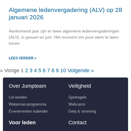
Algemene ledenvergadering (ALV) op 28
januari 2026
Aankomend jaar zijn er twee algemene ledenvergaderingen
(ALV): in januari en juni. Hét moment om jouw stem te laten
horen.
LEES VERDER »
« Vorige
1
2
3
4
5
6
7
8
9
10
Volgende »
Over Jumpteam
Veiligheid
Lid worden
Spotregels
Waterman-programma
Webcams
Evenementen kalender
Getij & stroming
Voor leden
Contact