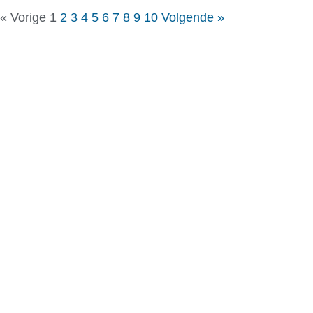
« Vorige
1
2
3
4
5
6
7
8
9
10
Volgende »