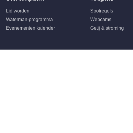
Lid worden
Spotregels
Waterman-programma
Webcams
Evenementen kalender
Getij & stroming
©2026 Jumpteam Scheveningen