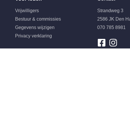
Vrijwilligers
Strandweg 3
Bestuur & commissies
2586 JK Den H
Gegevens wijzigen
070 785 8981
Privacy verklaring