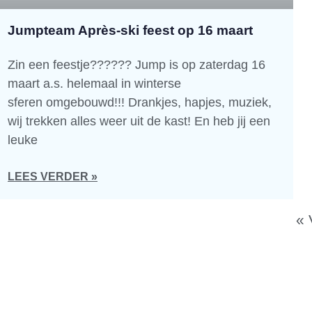
Jumpteam Après-ski feest op 16 maart
Zin een feestje?????? Jump is op zaterdag 16
maart a.s. helemaal in winterse
sferen omgebouwd!!! Drankjes, hapjes, muziek,
wij trekken alles weer uit de kast! En heb jij een
leuke
LEES VERDER »
« 