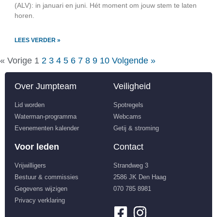
(ALV): in januari en juni. Hét moment om jouw stem te laten
horen.
LEES VERDER »
« Vorige
1
2
3
4
5
6
7
8
9
10
Volgende »
Over Jumpteam
Veiligheid
Lid worden
Spotregels
Waterman-programma
Webcams
Evenementen kalender
Getij & stroming
Voor leden
Contact
Vrijwilligers
Strandweg 3
Bestuur & commissies
2586 JK Den Haag
Gegevens wijzigen
070 785 8981
Privacy verklaring