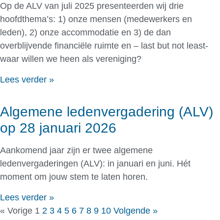
Op de ALV van juli 2025 presenteerden wij drie
hoofdthema’s: 1) onze mensen (medewerkers en
leden), 2) onze accommodatie en 3) de dan
overblijvende financiële ruimte en – last but not least-
waar willen we heen als vereniging?
Lees verder »
Algemene ledenvergadering (ALV)
op 28 januari 2026
Aankomend jaar zijn er twee algemene
ledenvergaderingen (ALV): in januari en juni. Hét
moment om jouw stem te laten horen.
Lees verder »
« Vorige
1
2
3
4
5
6
7
8
9
10
Volgende »