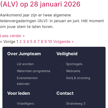
(ALV) op 28 januari 2026
Aankomend jaar zijn er twee algemene
ledenvergaderingen (ALV): in januari en juni. Hét moment
om jouw stem te laten horen.
Lees verder »
« Vorige
1
2
3
4
5
6
7
8
9
10
Volgende »
Over Jumpteam
Veiligheid
Lid worden
Spotregels
Waterman-programma
Webcams
Evenementen
Getij & stroming
kalender
Voor leden
Contact
Vrijwilligers
Strandweg 3