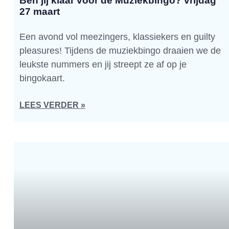
Ben jij klaar voor de Muziekbingo? vrijdag
27 maart
Een avond vol meezingers, klassiekers en guilty
pleasures! Tijdens de muziekbingo draaien we de
leukste nummers en jij streept ze af op je
bingokaart.
LEES VERDER »