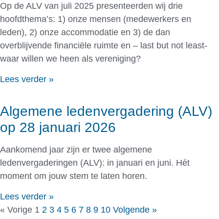
Op de ALV van juli 2025 presenteerden wij drie
hoofdthema’s: 1) onze mensen (medewerkers en
leden), 2) onze accommodatie en 3) de dan
overblijvende financiële ruimte en – last but not least-
waar willen we heen als vereniging?
Lees verder »
Algemene ledenvergadering (ALV)
op 28 januari 2026
Aankomend jaar zijn er twee algemene
ledenvergaderingen (ALV): in januari en juni. Hét
moment om jouw stem te laten horen.
Lees verder »
« Vorige
1
2
3
4
5
6
7
8
9
10
Volgende »