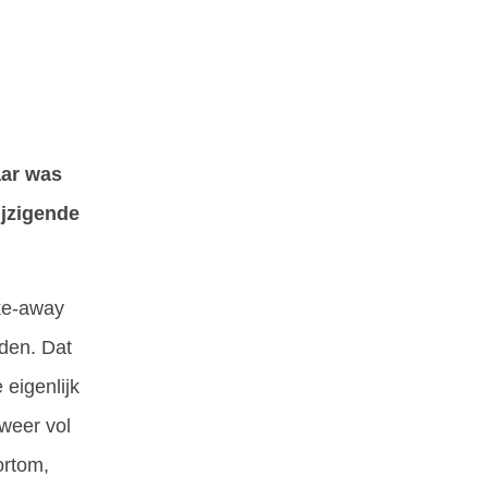
aar was
ijzigende
ake-away
nden. Dat
 eigenlijk
weer vol
ortom,