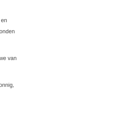
 en
vonden
 we van
onnig,