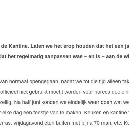
it de Kantine. Laten we het erop houden dat het een j
dat het regelmatig aanpassen was – en is – aan de w
 van normaal opengegaan, nadat we tot die tijd alleen t
officieel niet gebruikt mocht worden voor horeca doelei
zellig. Na half juni konden we eindelijk weer doen wat we
er elke dag een feestje van te maken. Keuken en kantine 
ras, vrijdagavond eten buiten met bijna 70 man, etc. K