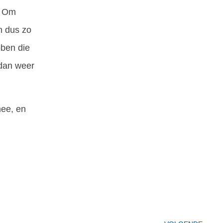
? Om
n dus zo
bben die
 dan weer
mee, en