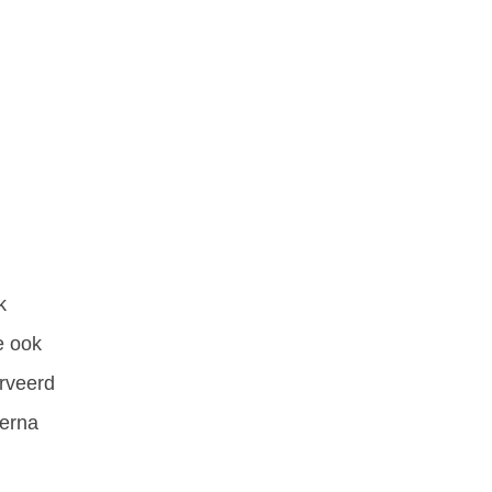
k
e ook
rveerd
ierna