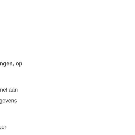
ngen, op
snel aan
egevens
oor