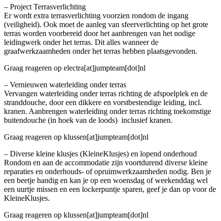
– Project Terrasverlichting
Er wordt extra terrasverlichting voorzien rondom de ingang
(veiligheid). Ook moet de aanleg van sfeerverlichting op het grote
terras worden voorbereid door het aanbrengen van het nodige
leidingwerk onder het terras. Dit alles wanneer de
graafwerkzaamheden onder het terras hebben plaatsgevonden.
Graag reageren op electra[at]jumpteam[dot]nl
– Vernieuwen waterleiding onder terras
Vervangen waterleiding onder terras richting de afspoelplek en de
stranddouche, door een dikkere en vorstbestendige leiding, incl.
kranen. Aanbrengen waterleiding onder terras richting toekomstige
buitendouche (in hoek van de loods) inclusief kranen.
Graag reageren op klussen[at]jumpteam[dot]nl
– Diverse kleine klusjes (KleineKlusjes) en lopend onderhoud
Rondom en aan de accommodatie zijn voortdurend diverse kleine
reparaties en onderhouds- of opruimwerkzaamheden nodig. Ben je
een beetje handig en kan je op een woensdag of weekenddag wel
een uurtje missen en een lockerpuntje sparen, geef je dan op voor de
KleineKlusjes.
Graag reageren op klussen[at]jumpteam[dot]nl