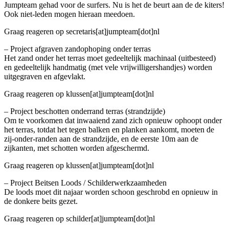
Jumpteam gehad voor de surfers. Nu is het de beurt aan de de kiters!
Ook niet-leden mogen hieraan meedoen.
Graag reageren op secretaris[at]jumpteam[dot]nl
– Project afgraven zandophoping onder terras
Het zand onder het terras moet gedeeltelijk machinaal (uitbesteed)
en gedeeltelijk handmatig (met vele vrijwilligershandjes) worden
uitgegraven en afgevlakt.
Graag reageren op klussen[at]jumpteam[dot]nl
– Project beschotten onderrand terras (strandzijde)
Om te voorkomen dat inwaaiend zand zich opnieuw ophoopt onder
het terras, totdat het tegen balken en planken aankomt, moeten de
zij-onder-randen aan de strandzijde, en de eerste 10m aan de
zijkanten, met schotten worden afgeschermd.
Graag reageren op klussen[at]jumpteam[dot]nl
– Project Beitsen Loods / Schilderwerkzaamheden
De loods moet dit najaar worden schoon geschrobd en opnieuw in
de donkere beits gezet.
Graag reageren op schilder[at]jumpteam[dot]nl