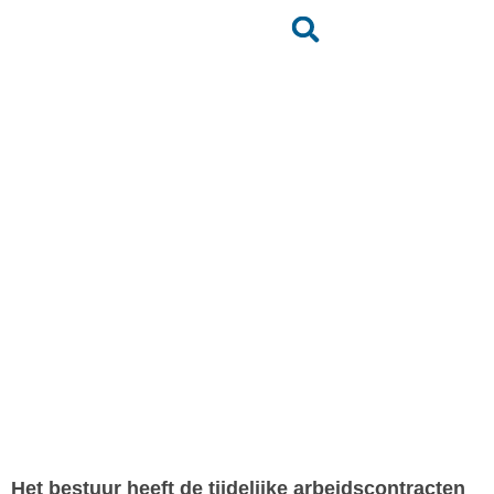
Inloopavond over het
niet verlengen van de
arbeidsovereenkomste
Terug naar het nieuwsoverzicht
Het bestuur heeft de tijdelijke arbeidscontracten