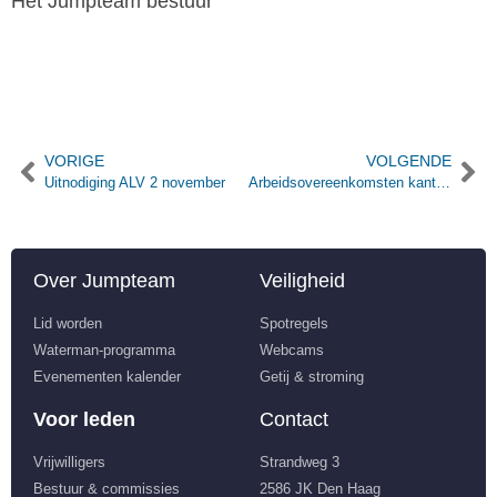
Het Jumpteam bestuur
VORIGE
VOLGENDE
Uitnodiging ALV 2 november
Arbeidsovereenkomsten kantine personeel niet verlengd
Over Jumpteam
Veiligheid
Lid worden
Spotregels
Waterman-programma
Webcams
Evenementen kalender
Getij & stroming
Voor leden
Contact
Vrijwilligers
Strandweg 3
Bestuur & commissies
2586 JK Den Haag