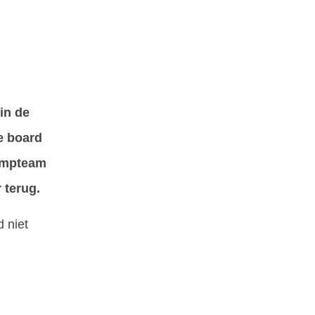
 in de
e board
Jumpteam
r terug.
d niet