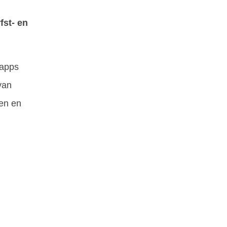
fst- en
 apps
van
een en