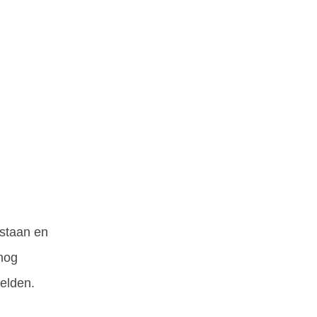
 staan en
 nog
elden.