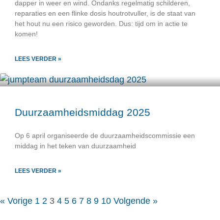
dapper in weer en wind. Ondanks regelmatig schilderen,
reparaties en een flinke dosis houtrotvuller, is de staat van
het hout nu een risico geworden. Dus: tijd om in actie te
komen!
LEES VERDER »
Duurzaamheidsmiddag 2025
Op 6 april organiseerde de duurzaamheidscommissie een
middag in het teken van duurzaamheid
LEES VERDER »
« Vorige
1
2
3
4
5
6
7
8
9
10
Volgende »