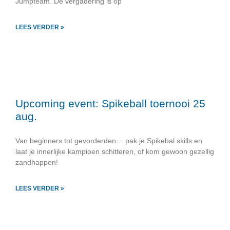
Jumpteam. De vergadering is op
LEES VERDER »
Upcoming event: Spikeball toernooi 25
aug.
Van beginners tot gevorderden… pak je Spikebal skills en
laat je innerlijke kampioen schitteren, of kom gewoon gezellig
zandhappen!
LEES VERDER »