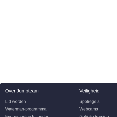
Over Jumpteam
Veiligheid
Lid worden
Spotregels
Waterman-programma
Webcams
Evenementen kalender
Getij & stroming