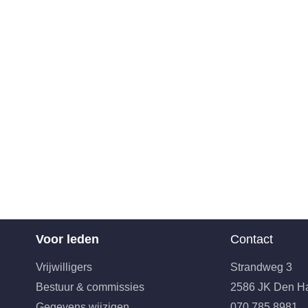
Voor leden
Contact
Vrijwilligers
Strandweg 3
Bestuur & commissies
2586 JK Den H
Gegevens wijzigen
070 785 8981