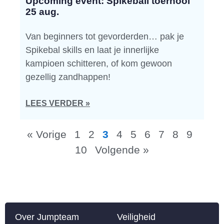
Upcoming event: Spikeball toernooi
25 aug.
Van beginners tot gevorderden… pak je
Spikebal skills en laat je innerlijke
kampioen schitteren, of kom gewoon
gezellig zandhappen!
LEES VERDER »
« Vorige
1
2
3
4
5
6
7
8
9
10
Volgende »
Over Jumpteam
Veiligheid