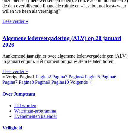
onze mensen (medewerkers en leden), 2) onze accommodatie en 3)
de dan overblijvende financiële ruimte en – last but not least- waar
willen we heen als vereniging?
Lees verder »
Algemene ledenvergadering (ALV) op 28 januari
2026
Aankomend jaar zijn er twee algemene ledenvergaderingen (ALV):
in januari en juni. Hét moment om jouw stem te laten horen.
Lees verder »
« Vorige
Pagina
1
Pagina
2
Pagina
3
Pagina
4
Pagina
5
Pagina
6
Pagina
7
Pagina
8
Pagina
9
Pagina
10
Volgende »
Over Jumpteam
Lid worden
Waterman-programma
Evenementen kalender
Veiligheid