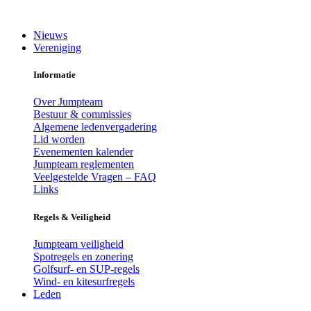
Ga
naar
Nieuws
de
Vereniging
inhoud
Informatie
Over Jumpteam
Bestuur & commissies
Algemene ledenvergadering
Lid worden
Evenementen kalender
Jumpteam reglementen
Veelgestelde Vragen – FAQ
Links
Regels & Veiligheid
Jumpteam veiligheid
Spotregels en zonering
Golfsurf- en SUP-regels
Wind- en kitesurfregels
Leden