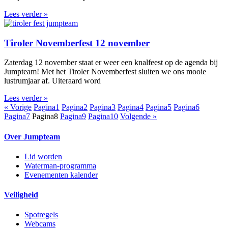
Lees verder »
Tiroler Novemberfest 12 november
Zaterdag 12 november staat er weer een knalfeest op de agenda bij
Jumpteam! Met het Tiroler Novemberfest sluiten we ons mooie
lustrumjaar af. Uiteraard word
Lees verder »
« Vorige
Pagina
1
Pagina
2
Pagina
3
Pagina
4
Pagina
5
Pagina
6
Pagina
7
Pagina
8
Pagina
9
Pagina
10
Volgende »
Over Jumpteam
Lid worden
Waterman-programma
Evenementen kalender
Veiligheid
Spotregels
Webcams