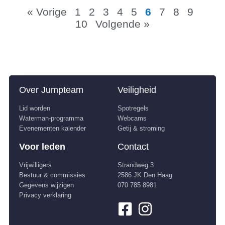
« Vorige
1
2
3
4
5
6
7
8
9
10
Volgende »
Over Jumpteam
Veiligheid
Lid worden
Spotregels
Waterman-programma
Webcams
Evenementen kalender
Getij & stroming
Voor leden
Contact
Vrijwilligers
Strandweg 3
Bestuur & commissies
2586 JK Den Haag
Gegevens wijzigen
070 785 8981
Privacy verklaring